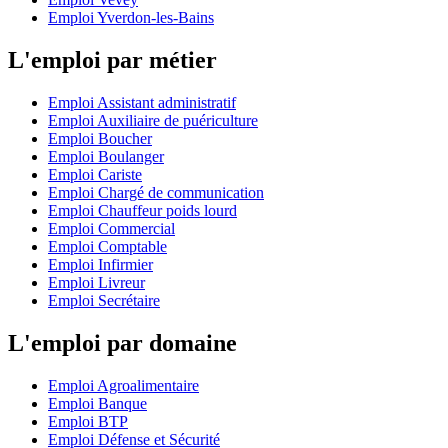
Emploi Yverdon-les-Bains
L'emploi par métier
Emploi Assistant administratif
Emploi Auxiliaire de puériculture
Emploi Boucher
Emploi Boulanger
Emploi Cariste
Emploi Chargé de communication
Emploi Chauffeur poids lourd
Emploi Commercial
Emploi Comptable
Emploi Infirmier
Emploi Livreur
Emploi Secrétaire
L'emploi par domaine
Emploi Agroalimentaire
Emploi Banque
Emploi BTP
Emploi Défense et Sécurité