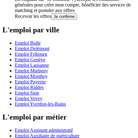
générales
pour créer mon compte, bénéficier des services de
matching et postuler aux offres
Recevoir les offres
Je confirme
L'emploi par ville
Emploi Bulle
Emploi Delémont
Emploi Fribourg
Emploi Genève
Emploi Lausanne
Emploi Martigny
Emploi Monthey
Emploi Payerne
Emploi Riddes
Emploi Sion
Emploi Vevey
Emploi Yverdon-les-Bains
L'emploi par métier
Emploi Assistant administratif
Emploi Auxiliaire de puériculture