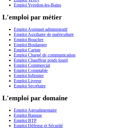
Emploi Yverdon-les-Bains
L'emploi par métier
Emploi Assistant administratif
Emploi Auxiliaire de puériculture
Emploi Boucher
Emploi Boulanger
Emploi Cariste
Emploi Chargé de communication
Emploi Chauffeur poids lourd
Emploi Commercial
Emploi Comptable
Emploi Infirmier
Emploi Livreur
Emploi Secrétaire
L'emploi par domaine
Emploi Agroalimentaire
Emploi Banque
Emploi BTP
Emploi Défense et Sécurité