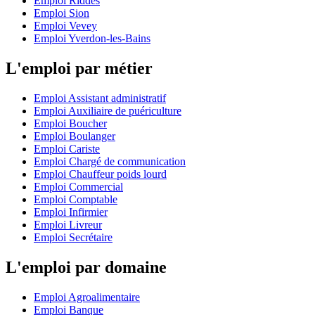
Emploi Riddes
Emploi Sion
Emploi Vevey
Emploi Yverdon-les-Bains
L'emploi par métier
Emploi Assistant administratif
Emploi Auxiliaire de puériculture
Emploi Boucher
Emploi Boulanger
Emploi Cariste
Emploi Chargé de communication
Emploi Chauffeur poids lourd
Emploi Commercial
Emploi Comptable
Emploi Infirmier
Emploi Livreur
Emploi Secrétaire
L'emploi par domaine
Emploi Agroalimentaire
Emploi Banque