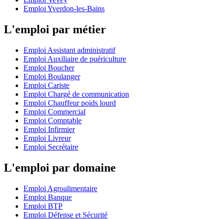
Emploi Yverdon-les-Bains
L'emploi par métier
Emploi Assistant administratif
Emploi Auxiliaire de puériculture
Emploi Boucher
Emploi Boulanger
Emploi Cariste
Emploi Chargé de communication
Emploi Chauffeur poids lourd
Emploi Commercial
Emploi Comptable
Emploi Infirmier
Emploi Livreur
Emploi Secrétaire
L'emploi par domaine
Emploi Agroalimentaire
Emploi Banque
Emploi BTP
Emploi Défense et Sécurité