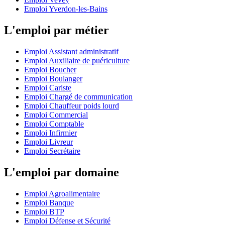
Emploi Yverdon-les-Bains
L'emploi par métier
Emploi Assistant administratif
Emploi Auxiliaire de puériculture
Emploi Boucher
Emploi Boulanger
Emploi Cariste
Emploi Chargé de communication
Emploi Chauffeur poids lourd
Emploi Commercial
Emploi Comptable
Emploi Infirmier
Emploi Livreur
Emploi Secrétaire
L'emploi par domaine
Emploi Agroalimentaire
Emploi Banque
Emploi BTP
Emploi Défense et Sécurité