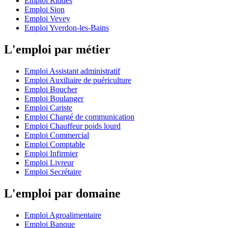
Emploi Riddes
Emploi Sion
Emploi Vevey
Emploi Yverdon-les-Bains
L'emploi par métier
Emploi Assistant administratif
Emploi Auxiliaire de puériculture
Emploi Boucher
Emploi Boulanger
Emploi Cariste
Emploi Chargé de communication
Emploi Chauffeur poids lourd
Emploi Commercial
Emploi Comptable
Emploi Infirmier
Emploi Livreur
Emploi Secrétaire
L'emploi par domaine
Emploi Agroalimentaire
Emploi Banque