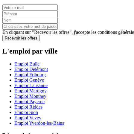
En cliquant sur "Recevoir les offres", j'accepte les
conditions générale
Recevoir les offres
L'emploi par ville
Emploi Bulle
Emploi Delémont
Emploi Fribourg
Emploi Genève
Emploi Lausanne
Emploi Martigny
Emploi Monthey
Emploi Payerne
Emploi Riddes
Emploi Sion
Emploi Vevey
Emploi Yverdon-les-Bains