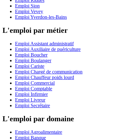
Emploi Riddes
Emploi Sion
Emploi Vevey
Emploi Yverdon-les-Bains
L'emploi par métier
Emploi Assistant administratif
Emploi Auxiliaire de puériculture
Emploi Boucher
Emploi Boulanger
Emploi Cariste
Emploi Chargé de communication
Emploi Chauffeur poids lourd
Emploi Commercial
Emploi Comptable
Emploi Infirmier
Emploi Livreur
Emploi Secrétaire
L'emploi par domaine
Emploi Agroalimentaire
Emploi Banque